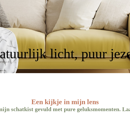
tuurlijk licht, puur jez
Een kijkje in mijn lens
mijn schatkist gevuld met pure geluksmomenten. Laa